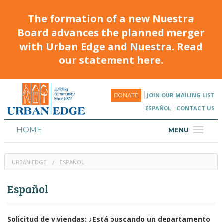
The formation of a new Nuestra
Board advances the planned merger
with Urban Edge and Nuestra. Read
our statement here.
JOIN OUR MAILING LIST
DONATE
ESPAÑOL
CONTACT US
HOME
MENU
ABOUT
URBAN EDGE
ESPAÑOL
HOUSING
Español
PROGRAMS & CLASSES
CALENDAR
Solicitud de viviendas: ¿Está buscando un departamento