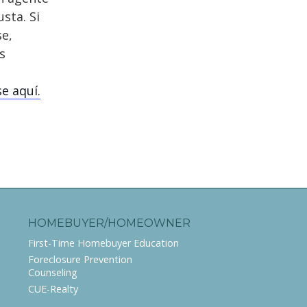
sta. Si
se,
s
e aquí.
HOMEBUYER/HOMEOWNER
First-Time Homebuyer Education
Foreclosure Prevention
Counseling
CUE-Realty