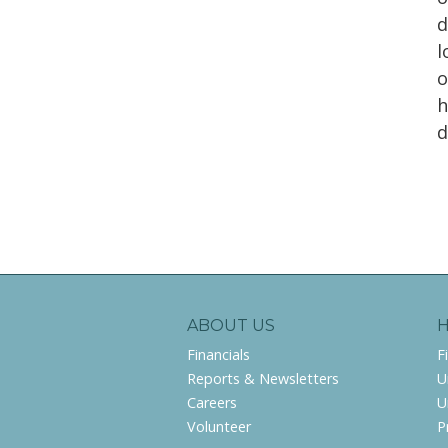
d
l
o
h
d
ABOUT US
Financials
F
Reports & Newsletters
U
Careers
U
Volunteer
P