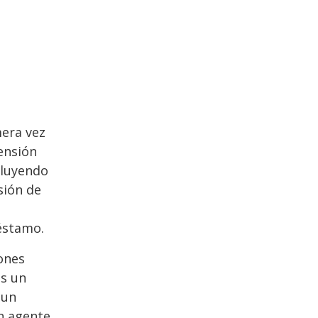
era vez
ensión
cluyendo
sión de
réstamo.
iones
os un
 un
un agente