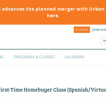
d advances the planned merger with Urban 
here.
JOIN OU
DONATE
NG
PROGRAMS & CLASSES
CALENDAR
irst-Time Homebuyer Class (Spanish/Virtual)